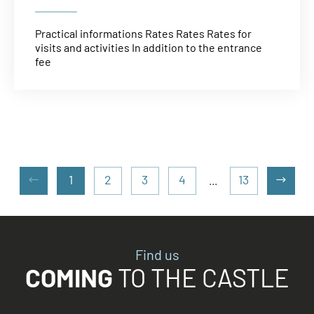
Practical informations Rates Rates Rates for
visits and activities In addition to the entrance
fee
1
2
3
4
13
...
Page
Page
précédente
suiva
Find us
COMING
TO THE CASTLE