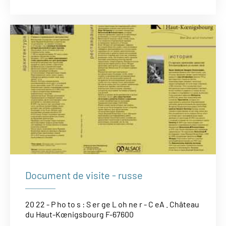
Document de visite - russe
20 22 - P ho to s : S er ge L oh ne r - C eA . Château
du Haut-Kœnigsbourg F-67600