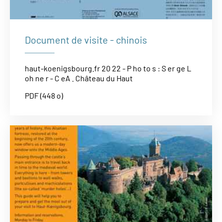
Document de visite - chinois
haut-koenigsbourg.fr 20 22 - P ho to s : S er ge L
oh ne r - C eA . Château du Haut
PDF (448 o)