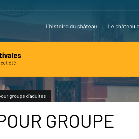
L'histoire du château
Le château e
tivales
 cet été
cherchez ?
pour groupe d'adultes
 POUR GROUPE