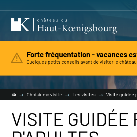
Forte fréquentation - vacances es
Quelques petits conseils avant de visiter le château
Vous
re
Choisir ma visite
Les visites
Visite guidée 
VISITE GUIDÉE