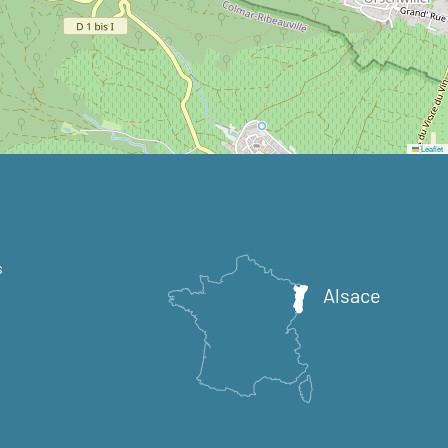
Leaflet
s
Alsace