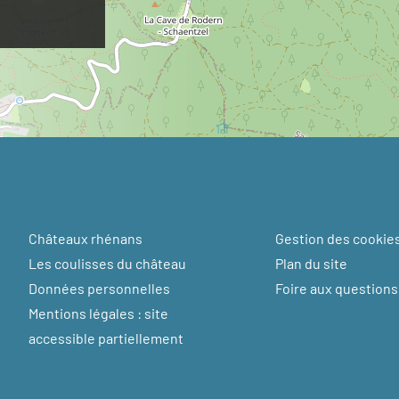
Châteaux rhénans
Gestion des cookie
Les coulisses du château
Plan du site
Données personnelles
Foire aux questions
Mentions légales : site
accessible partiellement