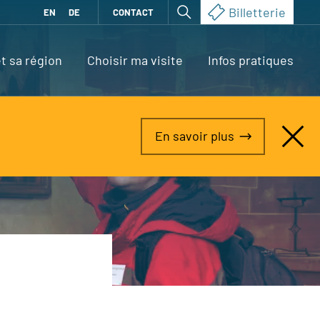
Billetterie
EN
DE
CONTACT
t sa région
Choisir ma visite
Infos pratiques
En savoir plus