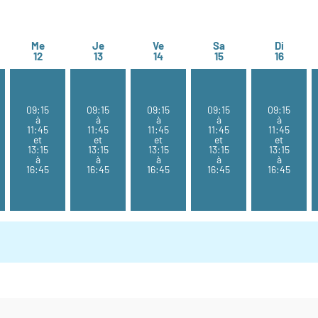
Me
Je
Ve
Sa
Di
i 11 août
mercredi 12 août
jeudi 13 août
vendredi 14 août
samedi 15 août
dimanc
12
13
14
15
16
09:15
09:15
09:15
09:15
09:15
à
à
à
à
à
11:45
11:45
11:45
11:45
11:45
et
et
et
et
et
13:15
13:15
13:15
13:15
13:15
à
à
à
à
à
16:45
16:45
16:45
16:45
16:45