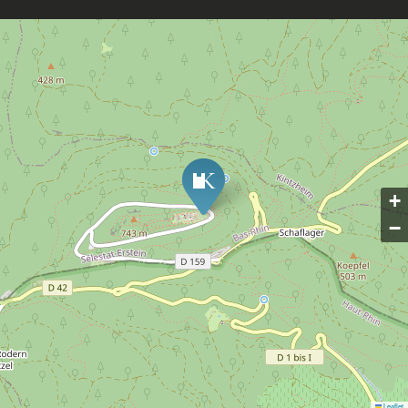
+
−
Leaflet