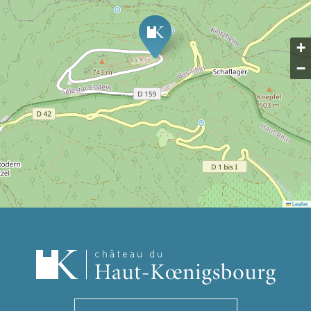
+
−
Leaflet