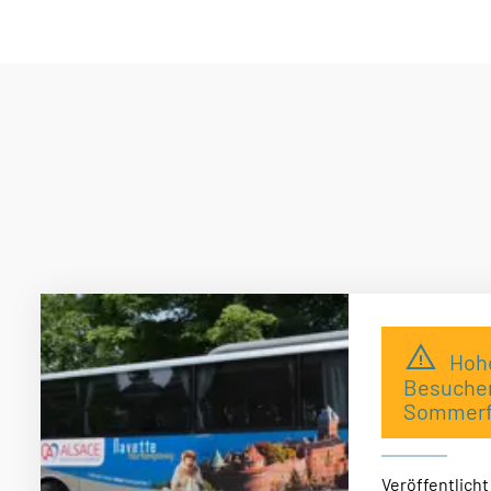
Haben Sie Lust, die neuesten Nachrichten zu er
In der Rubrik „Aktuelles“ wird Ihre Neugier befri
Hoh
Besucher
Sommerf
Veröffentlich