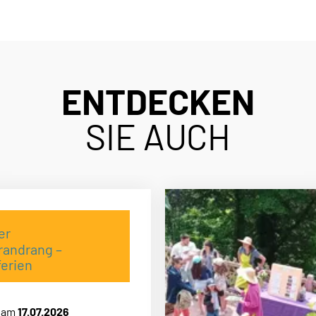
fahren oder hinter die Kulissen der Haut-Koenigsbo
edigt!
ENTDECKEN
SIE AUCH
er
andrang –
erien
t am
17.07.2026