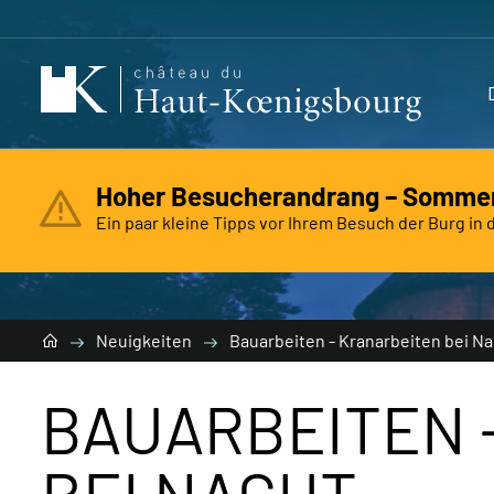
Hoher Besucherandrang – Sommer
Ein paar kleine Tipps vor Ihrem Besuch der Burg i
Suchen
Neuigkeiten
Bauarbeiten - Kranarbeiten bei N
BAUARBEITEN 