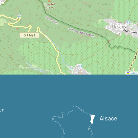
Leaflet
en
Alsace