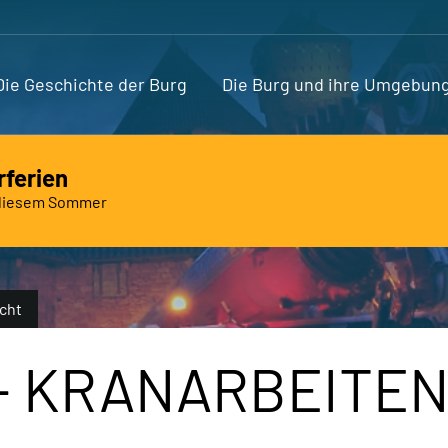
Die Geschichte der Burg
Die Burg und ihre Umgebun
ferien
n diesem Sommer
Sie?
acht
- KRANARBEITE