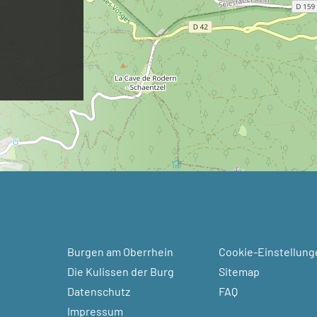
Burgen am Oberrhein
Cookie-Einstellung
Die Kulissen der Burg
Sitemap
Datenschutz
FAQ
Impressum