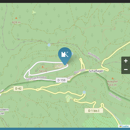
+
−
Leaflet