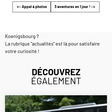
Appel à photos
3 aventures en 1 jour !
Envie de connaître les dernières nouvelles ou
de découvrir les coulisses du château du Haut-
Koenigsbourg ?
La rubrique "actualités" est là pour satisfaire
votre curiosité !
DÉCOUVREZ
ÉGALEMENT